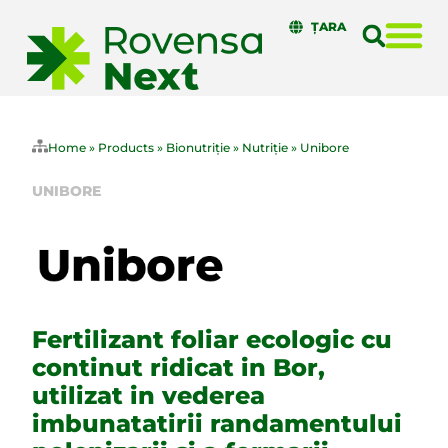
ȚARA
Home
»
Products
»
Bionutriție
»
Nutriție
»
Unibore
UNIBORE
Fertilizant foliar ecologic cu
continut ridicat in Bor,
utilizat in vederea
imbunatatirii randamentului