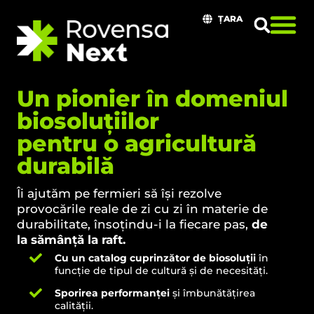
ȚARA
Un pionier în domeniul
biosoluțiilor
pentru o agricultură
durabilă
Îi ajutăm pe fermieri să își rezolve
provocările reale de zi cu zi în materie de
durabilitate, însoțindu-i la fiecare pas,
de
la sămânță la raft.
Cu un catalog cuprinzător de biosoluții
în
funcție de tipul de cultură și de necesități.
Sporirea performanței
și îmbunătățirea
calității.