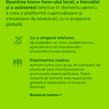
Reunirea know-how-ului local, a inovației
și a asistenței
tehnice în domeniu pentru
a crea o platformă cuprinzătoare și
inovatoare de biosoluții, cu o acoperire
globală.
Cu o singură misiune:
Să modelăm un viitor durabil pentru
agricultură și să impulsionăm
biotransformarea acesteia.
Patrimoniul nostru:
suntem suma unui grup de companii de
pionierat care intenționează să
promoveze sustenabilitatea. Piatra
noastră de temelie este experiența
globală și leadership-ul Grupului
Rovensa.
Brand-ul nostru