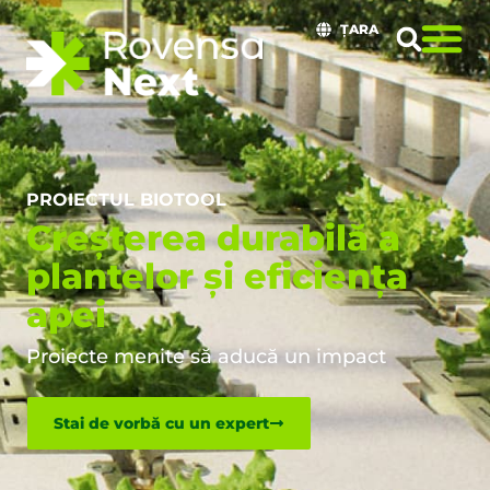
ȚARA
PROIECTUL BIOTOOL
Creșterea durabilă a
plantelor și eficiența
apei
Proiecte menite să aducă un impact
Stai de vorbă cu un expert