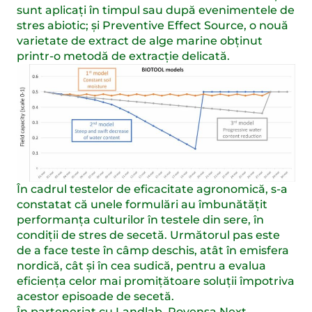
sunt aplicați în timpul sau după evenimentele de
stres abiotic; și Preventive Effect Source, o nouă
varietate de extract de alge marine obținut
printr-o metodă de extracție delicată.
În cadrul testelor de eficacitate agronomică, s-a
constatat că unele formulări au îmbunătățit
performanța culturilor în testele din sere, în
condiții de stres de secetă. Următorul pas este
de a face teste în câmp deschis, atât în emisfera
nordică, cât și în cea sudică, pentru a evalua
eficiența celor mai promițătoare soluții împotriva
acestor episoade de secetă.
În parteneriat cu Landlab, Rovensa Next