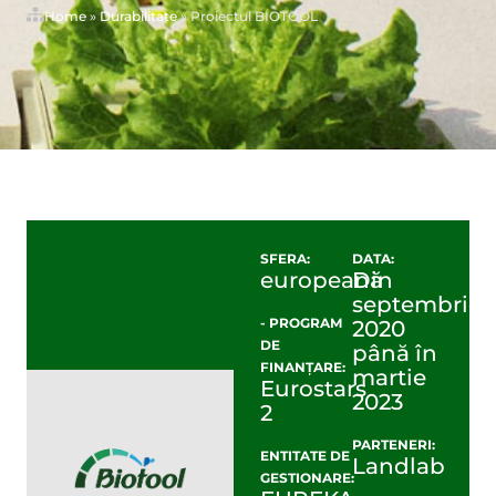
Home
»
Durabilitate
»
Proiectul BIOTOOL
SFERA:
DATA:
europeană
Din
septembrie
- PROGRAM
2020
DE
până în
FINANȚARE:
martie
Eurostars
2023
2
PARTENERI:
ENTITATE DE
Landlab
GESTIONARE: