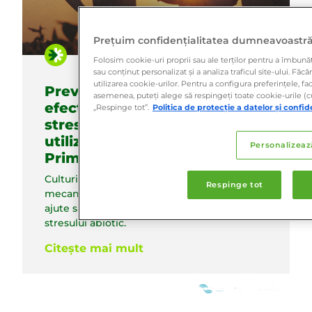
Prețuim confidențialitatea dumneavoastr
Folosim cookie-uri proprii sau ale terților pentru a îmbună
sau conținut personalizat și a analiza traficul site-ului. Făc
utilizarea cookie-urilor. Pentru a configura preferințele, fa
Prevenirea proactivă a
asemenea, puteți alege să respingeți toate cookie-urile (cu
efectelor negative ale
„Respinge tot”.
Politica de protecție a datelor și confid
stresului abiotic prin
utilizarea efectului
Personalizeaz
Primactive
Culturile au evoluat pentru a dezvolta
Respinge tot
mecanisme de adaptare integrate care să le
ajute să gestioneze singure efectele
stresului abiotic.
Citește mai mult
WE ARE MEMBERS OF: