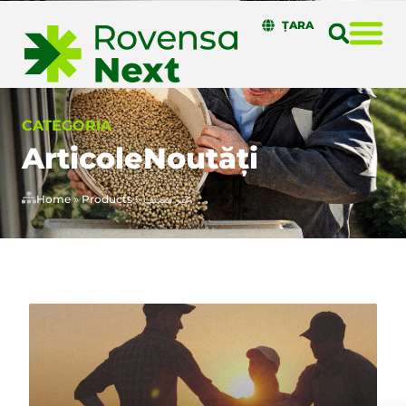
ȚARA
CATEGORIA
Articole
Noutăți
Home
»
Products
»
غير مصنف